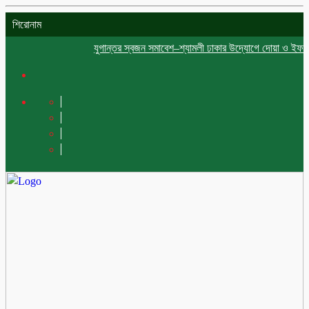
শিরোনাম
যুগান্তর স্বজন সমাবেশ–শ্যামলী ঢাকার উদ্যোগে দোয়া ও ইফতার মাহফ