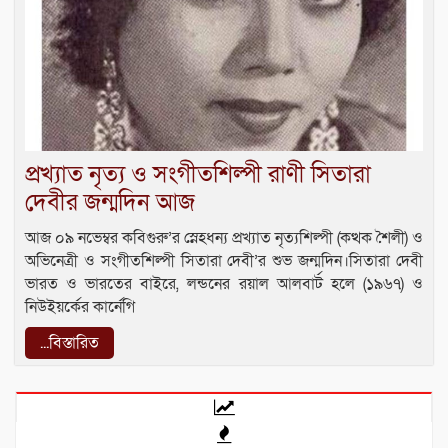
প্রখ্যাত নৃত্য ও সংগীতশিল্পী রাণী সিতারা
দেবীর জন্মদিন আজ
আজ ০৯ নভেম্বর কবিগুরু’র স্নেহধন্য প্রখ্যাত নৃত্যশিল্পী (কত্থক শৈলী) ও
অভিনেত্রী ও সংগীতশিল্পী সিতারা দেবী’র শুভ জন্মদিন।সিতারা দেবী
ভারত ও ভারতের বাইরে, লন্ডনের রয়াল আলবার্ট হলে (১৯৬৭) ও
নিউইয়র্কের কার্নেগি
...বিস্তারিত