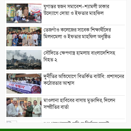
যুগান্তর স্বজন সমাবেশ–শ্যামলী ঢাকার
উদ্যোগে দোয়া ও ইফতার মাহফিল
তেজগাঁও কলেজের সাবেক শিক্ষার্থীদের
মিলনমেলা ও ইফতার মাহফিল অনুষ্ঠিত
সৌদিতে ক্ষেপণাস্ত্র হামলায় বাংলাদেশিসহ
নিহত ২
দুর্নীতির অভিযোগে বিতর্কিত বাউবি: প্রশাসনের
কঠোরতার আশ্বাস
মাওলানা হাবিবের বাসায় মুক্তাদির, দিলেন
সম্প্রীতির বার্তা
শুধু পক্ষপাতদুষ্ট-সহিংস নির্বাচন হলেই
জামায়াত ইসলামী ক্ষমতায় আসতে পারবে: