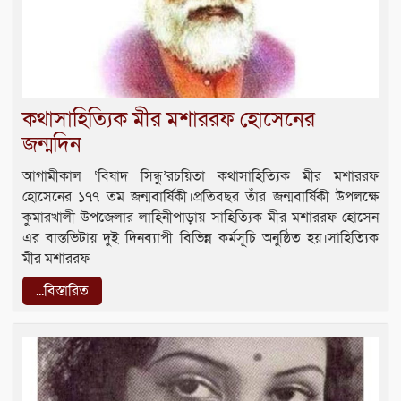
কথাসাহিত্যিক মীর মশাররফ হোসেনের
জন্মদিন
আগামীকাল ‘বিষাদ সিন্ধু’রচয়িতা কথাসাহিত্যিক মীর মশাররফ
হোসেনের ১৭৭ তম জন্মবার্ষিকী।প্রতিবছর তাঁর জন্মবার্ষিকী উপলক্ষে
কুমারখালী উপজেলার লাহিনীপাড়ায় সাহিত্যিক মীর মশাররফ হোসেন
এর বাস্তভিটায় দুই দিনব্যাপী বিভিন্ন কর্মসূচি অনুষ্ঠিত হয়।সাহিত্যিক
মীর মশাররফ
...বিস্তারিত