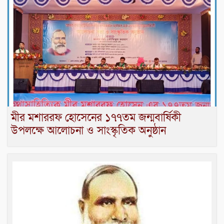
মীর মশাররফ হোসেনের ১৭৭তম জন্মবার্ষিকী
উপলক্ষে আলোচনা ও সাংস্কৃতিক অনুষ্ঠান