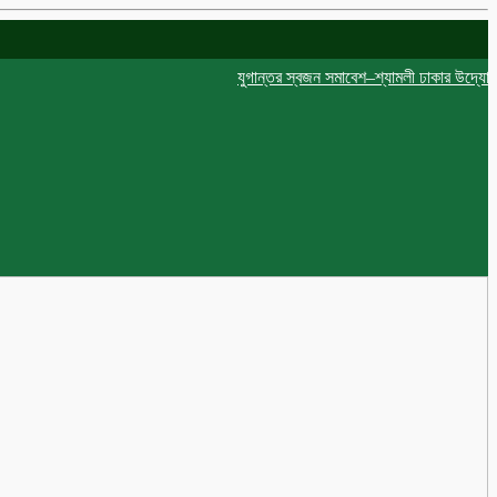
যুগান্তর স্বজন সমাবেশ–শ্যামলী ঢাকার উদ্যোগে দো