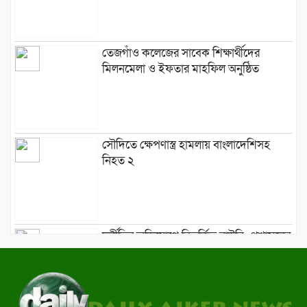
তেজগাঁও কলেজের সাবেক শিক্ষার্থীদের
মিলনমেলা ও ইফতার মাহফিল অনুষ্ঠিত
সৌদিতে ক্ষেপণাস্ত্র হামলায় বাংলাদেশিসহ
নিহত ২
দুর্নীতির অভিযোগে বিতর্কিত বাউবি: প্রশাসনের
কঠোরতার আশ্বাস