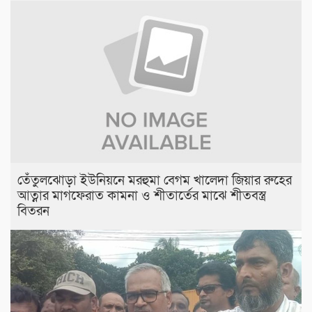
তেঁতুলঝোড়া ইউনিয়নে মরহুমা বেগম খালেদা জিয়ার রুহের
আত্নার মাগফেরাত কামনা ও শীতার্তের মাঝে শীতবস্ত্র
বিতরন