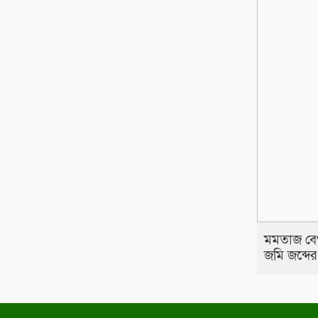
মমতাজ বে
জমি জব্দে