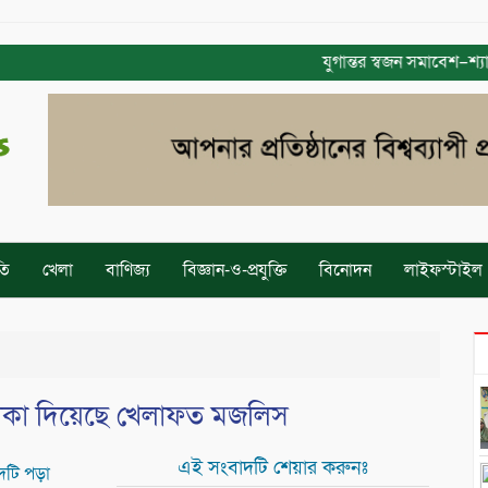
যুগান্তর স্বজন সমাবেশ–শ্যামল
তি
খেলা
বাণিজ্য
বিজ্ঞান-ও-প্রযুক্তি
বিনোদন
লাইফস্টাইল
লিকা দিয়েছে খেলাফত মজলিস
এই সংবাদটি শেয়ার করুনঃ
দটি পড়া