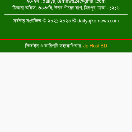
জামায়াত ইসলামী ক্ষমতায় আসতে পারবে:
ইমেইল : dailyajkernews24@gmail.com
হর্ষবর্ধন শ্রিংলা
ঠিকানা অফিস: ৩৬৩/বি, উত্তর পীরের বাগ, মিরপুর, ঢাকা - ১২১৬
কুমিল্লায় তারেক রহমানের জনসভার মাঠ
সর্বস্বত্ব সংরক্ষিত © ২০২১-২০২৬ © dailyajkernews.com
পরিদর্শনে বিএনপির শীর্ষ নেতারা
সিলেটকে হারিয়ে ফাইনালে রাজশাহী
ডিজাইন ও কারিগরি সহযোগিতায়:
Jp Host BD
প্রার্থীদের প্রতীক বরাদ্দ সম্পন্ন, আজ থেকে
নির্বাচনী প্রচারণা শুরু
প্রতীক বরাদ্দ সম্পন্ন, সিরাজগঞ্জ-৩ আসনে
ধানের শীষ পেলেন ভিপি আয়নুল হক