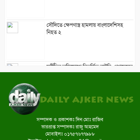
সৌদিতে ক্ষেপণাস্ত্র হামলায় বাংলাদেশিসহ
নিহত ২
দুর্নীতির অভিযোগে বিতর্কিত বাউবি: প্রশাসনের
কঠোরতার আশ্বাস
মাওলানা হাবিবের বাসায় মুক্তাদির, দিলেন
সম্প্রীতির বার্তা
সম্পাদক ও প্রকাশকঃ দিন মোঃ রাজিব
ভারপ্রাপ্ত সম্পাদকঃ রাজু আহমেদ
শুধু পক্ষপাতদুষ্ট-সহিংস নির্বাচন হলেই
মোবাইলঃ ০১৭৫৭৬৭৭৯৮৮