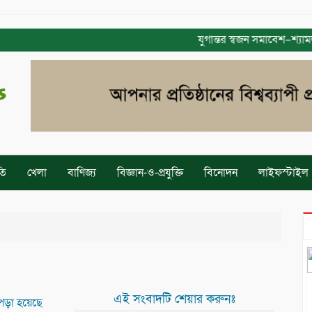
যুগান্তর স্বজন সমাবেশ–শ্যামলী ঢা
তি
খেলা
বাণিজ্য
বিজ্ঞান-ও-প্রযুক্তি
বিনোদন
লাইফস্টাইল
এই সংবাদটি শেয়ার করুনঃ
পড়া হয়েছে