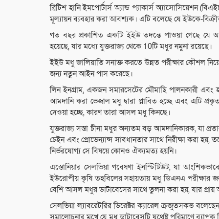
ব্রিটিশ হানি ইমপোর্টার্স অ্যান্ড প্যাকার্স অ্যাসোসিয়েশন
মূল্যায়ন ব্যবহার করা আবশ্যক। এটি বলেছে যে ইউকে-বিক্রীত 
গত বছর প্রকাশিত একটি ইইউ তদন্তে পাওয়া গেছে যে আমদ
হয়েছে, যার মধ্যে যুক্তরাজ্য থেকে 10টি মধুর নমুনা রয়েছে।
ইইউ মধু জালিয়াতি সনাক্ত করতে উন্নত পরীক্ষার কৌশল নিয়
জন্য নতুন আইন পাস করেছে।
লিন ইনগ্রাম, একজন সমারসেটের মৌমাছি পালনকারী এবং হানি
আমদানি করা ভেজাল মধু দ্বারা প্লাবিত হচ্ছে এবং এটি প্র
দেওয়া হচ্ছে, কারণ তারা আসল মধু কিনছে।
যুক্তরাজ্য সস্তা চীনা মধুর অন্যতম বড় আমদানিকারক, যা প্
চেইন এবং প্রোভেন্যান্স সাবধানতার সাথে নিরীক্ষা করা হয়, ত
নির্ভরযোগ্য সে বিষয়ে কোনও ঐক্যমত্য হয়নি।
এস্তোনিয়ার সেলভিয়া গবেষণা ইনস্টিটিউট, যা আংশিকভাবে ট
ইউরোপীয় কৃষি তহবিলের সহায়তায় মধু ডিএনএ পরীক্ষার
বেশি আসল মধুর ডাটাবেসের সাথে তুলনা করা হয়, যার প্রায় অ
সেলভিয়া ল্যাবরেটরির ডিরেক্টর ক্যারেল ক্রজুতসকভ বলেছেন
সমালোচনার মুখে যে মধু ডাটাবেসটি যথেষ্ট পরিমাণে ব্যাপক ছি