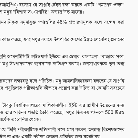
 (বিএইচআইপিএ) বলেছে যে সাপ্লাই চেইন রক্ষা করতে একটি “প্রমাণের ওজন”
মধুর “বিশাল সংখ্যাগরিষ্ঠ” অত্যন্ত উচ্চ মানের।
ানিকৃত নমুনাযুক্ত পণ্যগুলির 46% প্রতারণামূলক বলে সন্দেহ করা
ে কাজ করছে এবং মধুর বয়ামে উৎপত্তির দেশের উন্নত লেবেলিং প্রদানের
 অথেনটিসিটি নেটওয়ার্ক ইউকে-এর চেয়ার, বলেছেন: “বাজারে সস্তা,
কৃত মধু উৎপাদকদের ব্যবসাকে ক্ষতিগ্রস্ত করছে। জনসাধারণকে ভুল তথ্য
রতারকদের লক্ষ্যবস্তু বলে পরিচিত। মধু আমদানিকারকরা বলছেন যে সাপ্লাই
বে প্রযুক্তিগত পরীক্ষাগুলি কীভাবে প্রয়োগ করা উচিত বা কোনটি সবচেয়ে
ারতু বিশ্ববিদ্যালয়ের মালিকানাধীন, ইইউ এর গ্রামীণ উন্নয়নের জন্য
 জন্য তার অভিনব পদ্ধতি তৈরি করেছে। মধুর ডিএনএ গঠনকে 500 টিরও
র্ধেক এস্তোনিয়া থেকে।
 যে তিনি পরীক্ষাটিকে শক্তিশালী বলে মনে করেন, অন্যান্য বিশেষজ্ঞদের
ল না এবং একটি পরীক্ষা ভেজাল প্রতিষ্ঠার জন্য যথেষ্ট নয়।