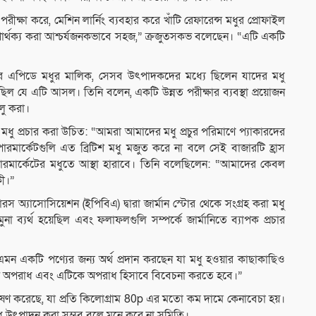
ক্ষা করে, মেশিন লার্নিং ব্যবহার করে খাঁটি রেফারেন্স মধুর প্রোফাইল
ে পার্থক্য করা আশ্চর্যজনকভাবে সহজ,” ক্রজুতসকভ বলেছেন। “এটি একটি
ের এপিডে মধুর মালিক, সেসব উৎপাদকদের মধ্যে ছিলেন যাদের মধু
়েছিল যে এটি আসল। তিনি বলেন, একটি উন্নত পরীক্ষার ব্যবস্থা প্রয়োজন
লু করা।
ধু প্রচার করা উচিত: “আমরা আমাদের মধু প্রচুর পরিমাণে প্যাকারদের
ারমার্কেটগুলি এত ব্রিটিশ মধু মজুত করে না বলে সেই বাজারটি হ্রাস
 সুপারমার্কেটের মধুতে আস্থা হারাবে। তিনি বলেছিলেন: “আমাদের কেবল
কী।”
রস অ্যাসোসিয়েশন (ইপিবিএ) দ্বারা জার্মান স্টোর থেকে সংগ্রহ করা মধু
না ব্যর্থ হয়েছিল এবং ফলাফলগুলি সম্পর্কে জার্মানিতে ব্যাপক প্রচার
এমন একটি পণ্যের জন্য অর্থ প্রদান করছেন যা মধু হওয়ার কাছাকাছিও
টি অপরাধ এবং এটিকে অপরাধ হিসাবে বিবেচনা করতে হবে।”
েষণ করেছে, যা প্রতি কিলোগ্রাম 80p এর মতো কম দামে কেনাবেচা হয়।
 উৎপাদন করা সম্ভব বলে মনে করে না সমিতি।