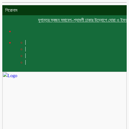
শিরোনাম
যুগান্তর স্বজন সমাবেশ–শ্যামলী ঢাকার উদ্যোগে দোয়া ও ইফতার মাহফ