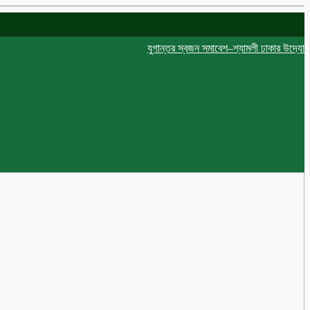
যুগান্তর স্বজন সমাবেশ–শ্যামলী ঢাকার উদ্যোগে দোয়