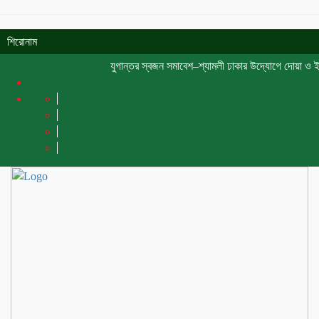
শিরোনাম
যুগান্তর স্বজন সমাবেশ–শ্যামলী ঢাকার উদ্যোগে দোয়া ও ইফতার