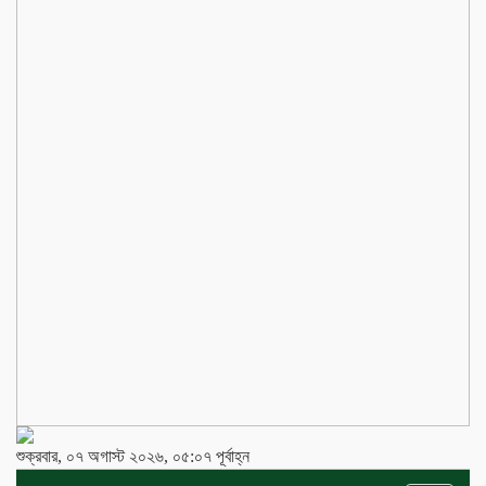
শুক্রবার, ০৭ অগাস্ট ২০২৬, ০৫:০৭ পূর্বাহ্ন