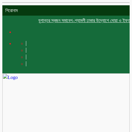
শিরোনাম
যুগান্তর স্বজন সমাবেশ–শ্যামলী ঢাকার উদ্যোগে দোয়া ও ইফতার মাহফি