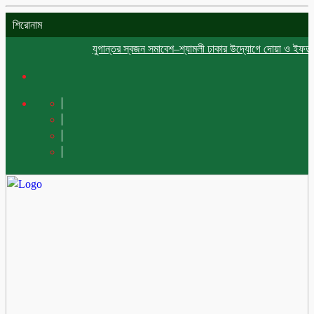
শিরোনাম
যুগান্তর স্বজন সমাবেশ–শ্যামলী ঢাকার উদ্যোগে দোয়া ও ইফতার মাহফ