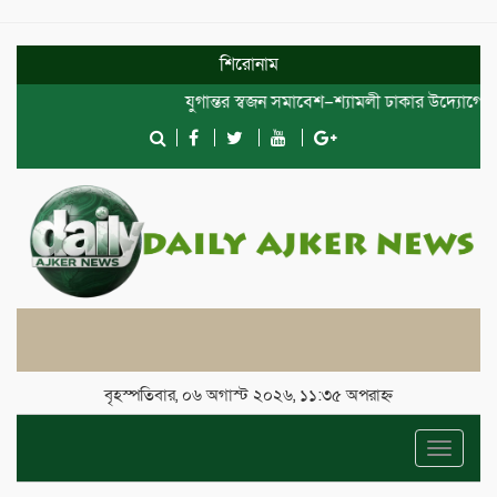
শিরোনাম
যুগান্তর স্বজন সমাবেশ–শ্যামলী ঢাকার উদ্যোগে দোয়া
বৃহস্পতিবার, ০৬ অগাস্ট ২০২৬, ১১:৩৫ অপরাহ্ন
Toggle
navigat