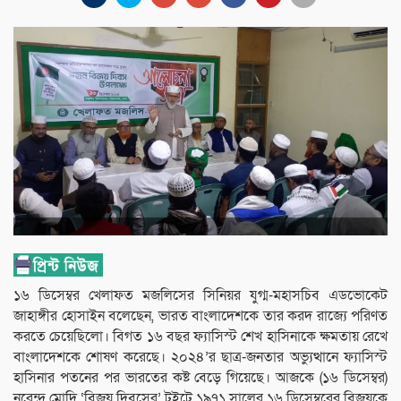
১৬ ডিসেম্বর খেলাফত মজলিসের সিনিয়র যুগ্ম-মহাসচিব এডভোকেট
জাহাঙ্গীর হোসাইন বলেছেন, ভারত বাংলাদেশকে তার করদ রাজ্যে পরিণত
করতে চেয়েছিলো। বিগত ১৬ বছর ফ্যাসিস্ট শেখ হাসিনাকে ক্ষমতায় রেখে
বাংলাদেশকে শোষণ করেছে। ২০২৪’র ছাত্র-জনতার অভ্যুত্থানে ফ্যাসিস্ট
হাসিনার পতনের পর ভারতের কষ্ট বেড়ে গিয়েছে। আজকে (১৬ ডিসেম্বর)
নরেন্দ্র মোদি ‘বিজয় দিবসের’ টুইটে ১৯৭১ সালের ১৬ ডিসেম্বরের বিজয়কে