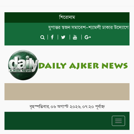
শিরোনাম
যুগান্তর স্বজন সমাবেশ–শ্যামলী ঢাকার উদ্যোগে দোয়া ও 
বৃহস্পতিবার, ০৬ অগাস্ট ২০২৬, ০৭:২০ পূর্বাহ্ন
Toggle
navigat