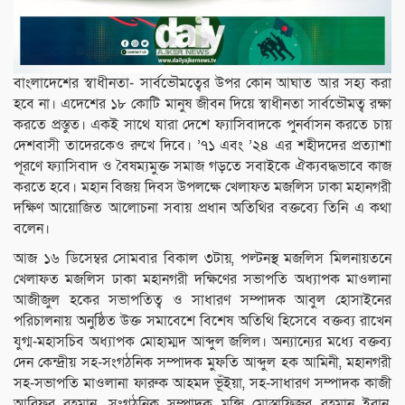
বাংলাদেশের স্বাধীনতা- সার্বভৌমত্বের উপর কোন আঘাত আর সহ্য করা
হবে না। এদেশের ১৮ কোটি মানুষ জীবন দিয়ে স্বাধীনতা সার্বভৌমত্ব রক্ষা
করতে প্রস্তুত। একই সাথে যারা দেশে ফ্যাসিবাদকে পুনর্বাসন করতে চায়
দেশবাসী তাদেরকেও রুখে দিবে। ’৭১ এবং ’২৪ এর শহীদদের প্রত্যাশা
পূরণে ফ্যাসিবাদ ও বৈষম্যমুক্ত সমাজ গড়তে সবাইকে ঐক্যবদ্ধভাবে কাজ
করতে হবে। মহান বিজয় দিবস উপলক্ষে খেলাফত মজলিস ঢাকা মহানগরী
দক্ষিণ আয়োজিত আলোচনা সবায় প্রধান অতিথির বক্তব্যে তিনি এ কথা
বলেন।
আজ ১৬ ডিসেম্বর সোমবার বিকাল ৩টায়, পল্টনস্থ মজলিস মিলনায়তনে
খেলাফত মজলিস ঢাকা মহানগরী দক্ষিণের সভাপতি অধ্যাপক মাওলানা
আজীজুল হকের সভাপতিত্ব ও সাধারণ সম্পাদক আবুল হোসাইনের
পরিচালনায় অনুষ্ঠিত উক্ত সমাবেশে বিশেষ অতিথি হিসেবে বক্তব্য রাখেন
যুগ্ম-মহাসচিব অধ্যাপক মোহাম্মদ আব্দুল জলিল। অন্যান্যের মধ্যে বক্তব্য
দেন কেন্দ্রীয় সহ-সংগঠনিক সম্পাদক মুফতি আব্দুল হক আমিনী, মহানগরী
সহ-সভাপতি মাওলানা ফারুক আহমদ ভূঁইয়া, সহ-সাধারণ সম্পাদক কাজী
আরিফুর রহমান, সংগঠনিক সম্পাদক মুন্সি মোস্তাফিজুর রহমান ইরান,