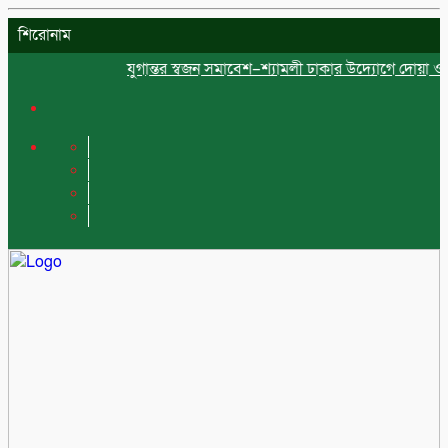
শিরোনাম
যুগান্তর স্বজন সমাবেশ–শ্যামলী ঢাকার উদ্যোগে দোয়া ও ইফত