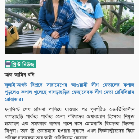
আল আমিন রনি
জুলাই-আগষ্ট বিপ্লবে সারাদেশের আওয়ামী লীগ নেতাদের কপাল
পুড়লেও কপাল খুলেছে খাগড়াছড়ির স্বেচ্ছাসেবক লীগ নেতা রেবিলিয়াম
রোয়াজার।
ফ্যাসিস্ট শেখ হাসিনা পালিয়ে যাওয়ার পর পুনর্গঠিত অন্তর্বর্তীকালীন
খাগড়াছড়ি পার্বত্য পার্বত্য জেলা পরিষদের চেয়ারম্যান হিসেবে নিযুক্ত
হয়েছেন এক সময়কার রাস্তার পাশে বসে মোমবাতি বিক্রেতা জিরুনা
ত্রিপুরা। তার স্ত্রী চেয়ারম্যান হওয়ার সুবাদে এখন নিকটাত্মীয়দের নিয়ে
পরিষদ চালাচ্ছেন তার স্বামী রেবিলিয়াম রোয়াজা।