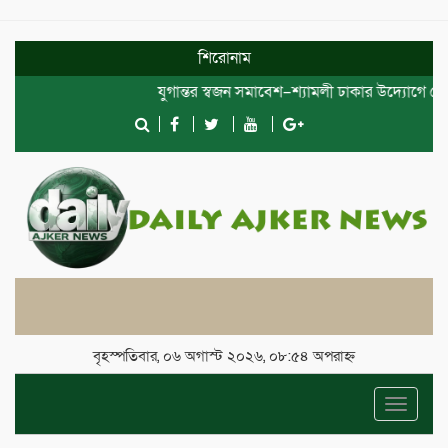
শিরোনাম
যুগান্তর স্বজন সমাবেশ–শ্যামলী ঢাকার উদ্যোগে দোয়া ও 
বৃহস্পতিবার, ০৬ অগাস্ট ২০২৬, ০৮:৫৪ অপরাহ্ন
Toggle
navigat