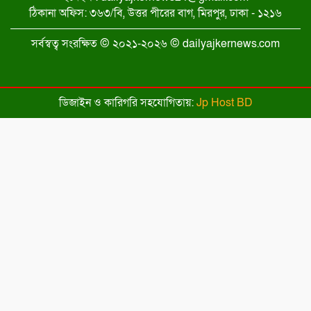
হর্ষবর্ধন শ্রিংলা
ঠিকানা অফিস: ৩৬৩/বি, উত্তর পীরের বাগ, মিরপুর, ঢাকা - ১২১৬
কুমিল্লায় তারেক রহমানের জনসভার মাঠ
সর্বস্বত্ব সংরক্ষিত © ২০২১-২০২৬ © dailyajkernews.com
পরিদর্শনে বিএনপির শীর্ষ নেতারা
সিলেটকে হারিয়ে ফাইনালে রাজশাহী
ডিজাইন ও কারিগরি সহযোগিতায়:
Jp Host BD
প্রার্থীদের প্রতীক বরাদ্দ সম্পন্ন, আজ থেকে
নির্বাচনী প্রচারণা শুরু
প্রতীক বরাদ্দ সম্পন্ন, সিরাজগঞ্জ-৩ আসনে
ধানের শীষ পেলেন ভিপি আয়নুল হক