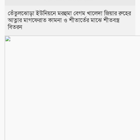
তেঁতুলঝোড়া ইউনিয়নে মরহুমা বেগম খালেদা জিয়ার রুহের
আত্নার মাগফেরাত কামনা ও শীতার্তের মাঝে শীতবস্ত্র
বিতরন