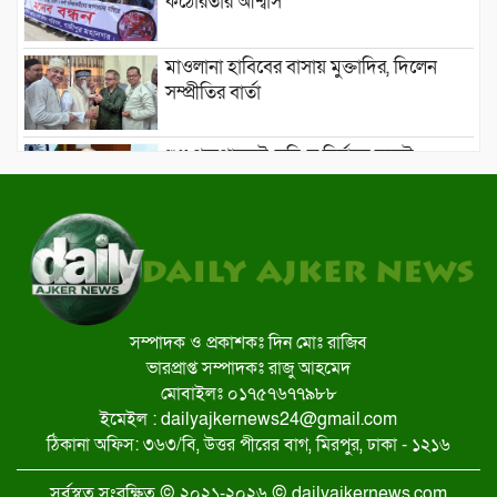
কঠোরতার আশ্বাস
মাওলানা হাবিবের বাসায় মুক্তাদির, দিলেন
সম্প্রীতির বার্তা
শুধু পক্ষপাতদুষ্ট-সহিংস নির্বাচন হলেই
জামায়াত ইসলামী ক্ষমতায় আসতে পারবে:
হর্ষবর্ধন শ্রিংলা
কুমিল্লায় তারেক রহমানের জনসভার মাঠ
পরিদর্শনে বিএনপির শীর্ষ নেতারা
সিলেটকে হারিয়ে ফাইনালে রাজশাহী
সম্পাদক ও প্রকাশকঃ দিন মোঃ রাজিব
ভারপ্রাপ্ত সম্পাদকঃ রাজু আহমেদ
মোবাইলঃ ০১৭৫৭৬৭৭৯৮৮
ইমেইল : dailyajkernews24@gmail.com
প্রার্থীদের প্রতীক বরাদ্দ সম্পন্ন, আজ থেকে
ঠিকানা অফিস: ৩৬৩/বি, উত্তর পীরের বাগ, মিরপুর, ঢাকা - ১২১৬
নির্বাচনী প্রচারণা শুরু
সর্বস্বত্ব সংরক্ষিত © ২০২১-২০২৬ © dailyajkernews.com