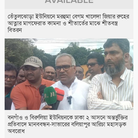
তেঁতুলঝোড়া ইউনিয়নে মরহুমা বেগম খালেদা জিয়ার রুহের
আত্নার মাগফেরাত কামনা ও শীতার্তের মাঝে শীতবস্ত্র
বিতরন
বনগাঁও ও বিরুলিয়া ইউনিয়নকে ঢাকা ২ আসনে অন্তর্ভুক্তির
প্রতিবাদে মানববন্ধন-সাভারের বলিয়াপুর আরিচা মহাসড়ক
অবরোধ