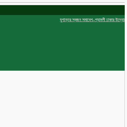
যুগান্তর স্বজন সমাবেশ–শ্যামলী ঢাকার উদ্যোগে দোয়