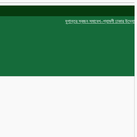
যুগান্তর স্বজন সমাবেশ–শ্যামলী ঢাকার উদ্যোগে দোয়