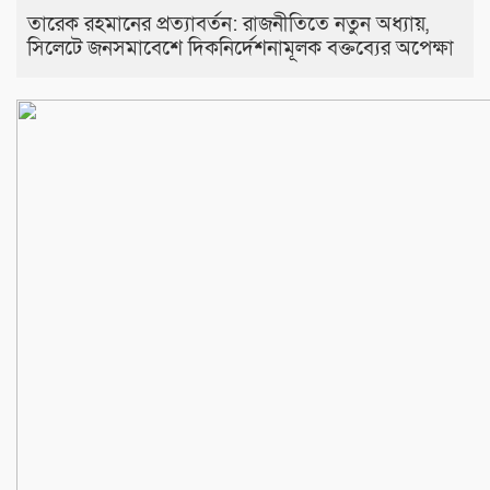
তারেক রহমানের প্রত্যাবর্তন: রাজনীতিতে নতুন অধ্যায়,
সিলেটে জনসমাবেশে দিকনির্দেশনামূলক বক্তব্যের অপেক্ষা