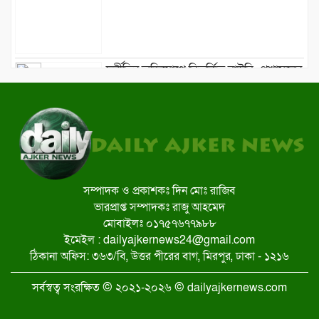
দুর্নীতির অভিযোগে বিতর্কিত বাউবি: প্রশাসনের
কঠোরতার আশ্বাস
মাওলানা হাবিবের বাসায় মুক্তাদির, দিলেন
সম্প্রীতির বার্তা
সম্পাদক ও প্রকাশকঃ দিন মোঃ রাজিব
ভারপ্রাপ্ত সম্পাদকঃ রাজু আহমেদ
মোবাইলঃ ০১৭৫৭৬৭৭৯৮৮
ইমেইল : dailyajkernews24@gmail.com
ঠিকানা অফিস: ৩৬৩/বি, উত্তর পীরের বাগ, মিরপুর, ঢাকা - ১২১৬
শুধু পক্ষপাতদুষ্ট-সহিংস নির্বাচন হলেই
জামায়াত ইসলামী ক্ষমতায় আসতে পারবে:
সর্বস্বত্ব সংরক্ষিত © ২০২১-২০২৬ © dailyajkernews.com
হর্ষবর্ধন শ্রিংলা
কুমিল্লায় তারেক রহমানের জনসভার মাঠ