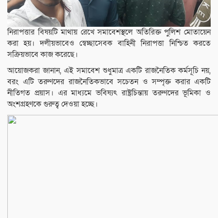
নিরাপত্তার বিষয়টি মাথায় রেখে সমাবেশস্থলে অতিরিক্ত পুলিশ মোতায়েন
করা হয়। দলীয়ভাবেও স্বেচ্ছাসেবক বাহিনী নিরাপত্তা নিশ্চিত করতে
সক্রিয়ভাবে কাজ করেছে।
আয়োজকরা জানান, এই সমাবেশ শুধুমাত্র একটি রাজনৈতিক কর্মসূচি নয়,
বরং এটি তরুণদের রাজনৈতিকভাবে সচেতন ও সম্পৃক্ত করার একটি
নীতিগত প্রয়াস। এর মাধ্যমে ভবিষ্যৎ রাষ্ট্রচিন্তায় তরুণদের ভূমিকা ও
অংশগ্রহণকে গুরুত্ব দেওয়া হচ্ছে।