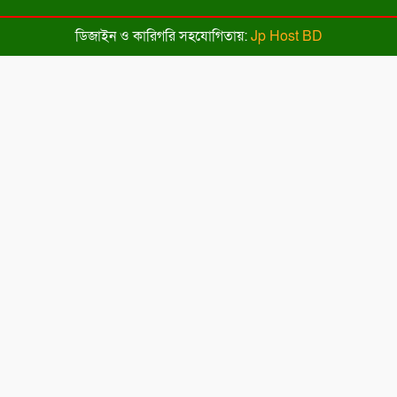
পরিদর্শনে বিএনপির শীর্ষ নেতারা
ডিজাইন ও কারিগরি সহযোগিতায়:
Jp Host BD
সিলেটকে হারিয়ে ফাইনালে রাজশাহী
প্রার্থীদের প্রতীক বরাদ্দ সম্পন্ন, আজ থেকে
নির্বাচনী প্রচারণা শুরু
প্রতীক বরাদ্দ সম্পন্ন, সিরাজগঞ্জ-৩ আসনে
ধানের শীষ পেলেন ভিপি আয়নুল হক