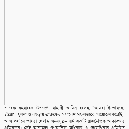
তারেক রহমানের উপদেষ্টা মাহাদী আমিন বলেন, “আমরা ইতোমধ্যে
চট্টগ্রাম, খুলনা ও বগুড়ায় তারুণ্যের সমাবেশ সফলভাবে আয়োজন করেছি।
আজ পল্টনে আমরা দেখছি জনসমুদ্র—এটি একটি রাজনৈতিক আকাঙ্ক্ষার
প্রতিফলন। সেই আকাঙ্ক্ষা গণতান্ত্রিক অধিকার ও ভোটাধিকার প্রতিষ্ঠার