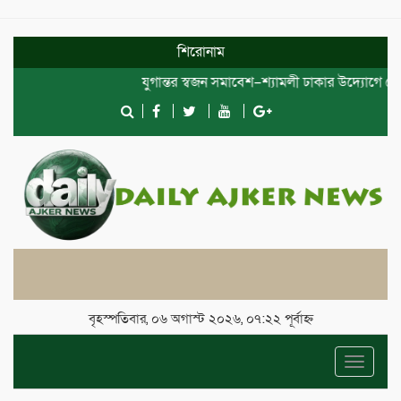
শিরোনাম
যুগান্তর স্বজন সমাবেশ–শ্যামলী ঢাকার উদ্যোগে দোয়া ও
বৃহস্পতিবার, ০৬ অগাস্ট ২০২৬, ০৭:২২ পূর্বাহ্ন
Toggle
navigat