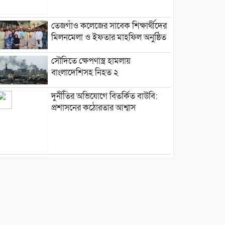
তেজগাঁও কলেজের সাবেক শিক্ষার্থীদের
মিলনমেলা ও ইফতার মাহফিল অনুষ্ঠিত
সৌদিতে ক্ষেপণাস্ত্র হামলায়
বাংলাদেশিসহ নিহত ২
দুর্নীতির অভিযোগে বিতর্কিত বাউবি:
প্রশাসনের কঠোরতার আশ্বাস
মাওলানা হাবিবের বাসায় মুক্তাদির,
দিলেন সম্প্রীতির বার্তা
শুধু পক্ষপাতদুষ্ট-সহিংস নির্বাচন হলেই
জামায়াত ইসলামী ক্ষমতায় আসতে
পারবে: হর্ষবর্ধন শ্রিংলা