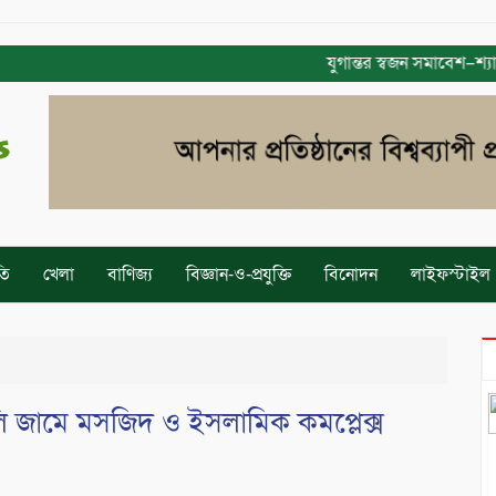
যুগান্তর স্বজন সমাবেশ–শ্যামলী 
তি
খেলা
বাণিজ্য
বিজ্ঞান-ও-প্রযুক্তি
বিনোদন
লাইফস্টাইল
ালি জামে মসজিদ ও ইসলামিক কমপ্লেক্স