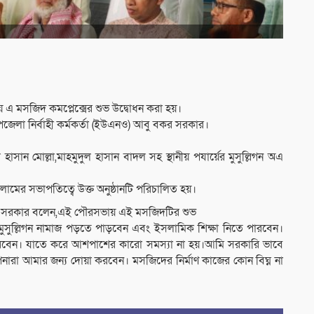
য় এ মসজিদ কমপ্লেক্সের শুভ উদ্বোধন করা হয়।
উপজেলা নির্বাহী কর্মকর্তা (ইউএনও) আবু বকর সরকার।
সান মোল্লা,মাহমুদুল হাসান বাদল সহ স্থানীয় পযার্য়ের মুসুল্লিগন অএ
ামের সভাপতিত্বে উক্ত অনুষ্ঠানটি পরিচালিত হয়।
বকর সরকার বলেন,এই পৌরসভায় এই মসজিদটির শুভ
ুল্লিগন নামাজ পড়তে পাড়বেন এবং ইসলামিক শিক্ষা নিতে পারবেন।
করবেন। যাতে করে আশপাশের কারো সমস্যা না হয়।আমি সরকারি ভাবে
া আমার জন্য দোয়া করবেন। মসজিদের নির্মাণ কাজের কোন বিঘ্ন না