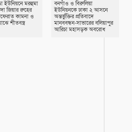
া ইউনিয়নে মরহুমা
বনগাঁও ও বিরুলিয়া
দা জিয়ার রুহের
ইউনিয়নকে ঢাকা ২ আসনে
গফেরাত কামনা ও
অন্তর্ভুক্তির প্রতিবাদে
াঝে শীতবস্ত্র
মানববন্ধন-সাভারের বলিয়াপুর
আরিচা মহাসড়ক অবরোধ