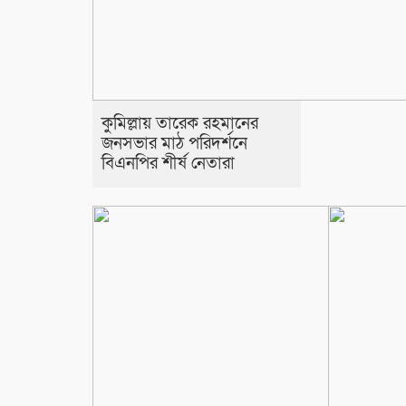
কুমিল্লায় তারেক রহমানের
জনসভার মাঠ পরিদর্শনে
বিএনপির শীর্ষ নেতারা