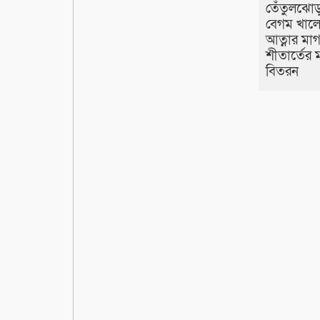
তেঁতুলঝোড়
বেগম খালে
আত্নার মা
শীতার্তের ম
বিতরন