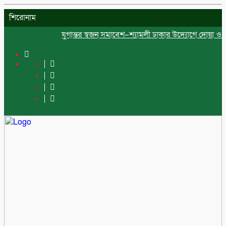
শিরোনাম
যুগান্তর স্বজন সমাবেশ–শ্যামলী ঢাকার উদ্যোগে দোয়া ও ইফতা