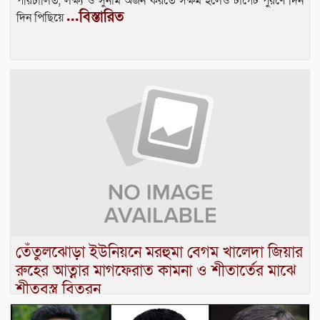
পরিচালিত, লক্ষ্য ও সুনাম অর্জন করতে সক্ষম হলেও টার্গেট পুরণে দিন
...বিস্তারিত
দিন পিছিয়ে
তেঁতুলঝোড়া ইউনিয়নে মরহুমা বেগম খালেদা জিয়ার
রুহের আত্নার মাগফেরাত কামনা ও শীতার্তের মাঝে
শীতবস্ত্র বিতরন