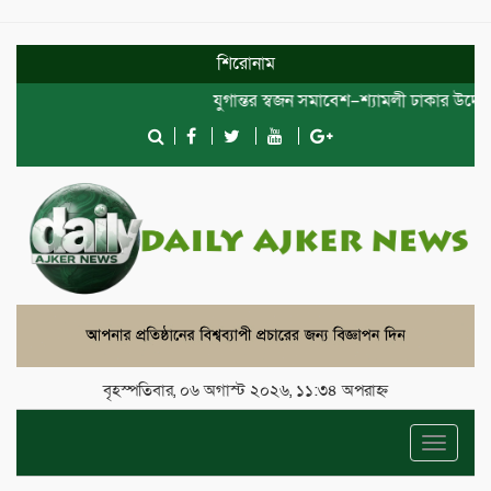
শিরোনাম
যুগান্তর স্বজন সমাবেশ–শ্যামলী ঢাকার উদ্যোগে
বৃহস্পতিবার, ০৬ অগাস্ট ২০২৬, ১১:৩৪ অপরাহ্ন
Toggle
navigat