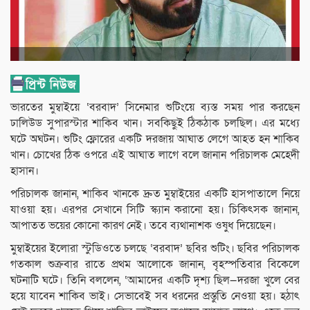
ভারতের মুম্বাইয়ে ‘বরবাদ’ সিনেমার শুটিংয়ে ব্যস্ত সময় পার করছেন
ঢালিউড সুপারস্টার শাকিব খান। সবকিছুই ঠিকঠাক চলছিল। এর মধ্যে
ঘটে অঘটন। শুটিং ফ্লোরের একটি দরজায় আঘাত লেগে আহত হন শাকিব
খান। চোখের ঠিক ওপরে এই আঘাত লাগে বলে জানান পরিচালক মেহেদী
হাসান।
পরিচালক জানান, শাকিব খানকে দ্রুত মুম্বাইয়ের একটি হাসপাতালে নিয়ে
যাওয়া হয়। এরপর সেখানে সিটি স্ক্যান করানো হয়। চিকিৎসক জানান,
আপাতত ভয়ের কোনো কারণ নেই। তবে ব্যথানাশক ওষুধ দিয়েছেন।
মুম্বাইয়ের ইলোরা স্টুডিওতে চলছে ‘বরবাদ’ ছবির শুটিং। ছবির পরিচালক
গতকাল শুক্রবার রাতে প্রথম আলোকে জানান, বৃহস্পতিবার বিকেলে
ঘটনাটি ঘটে। তিনি বললেন, ‘আমাদের একটি দৃশ্য ছিল—দরজা খুলে বের
হয়ে যাবেন শাকিব ভাই। সেভাবেই সব ধরনের প্রস্তুতি নেওয়া হয়। হঠাৎ