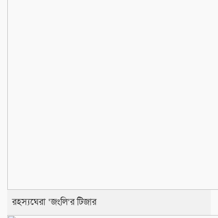
রহস্যঘেরা ‘জংলি’র টিজার