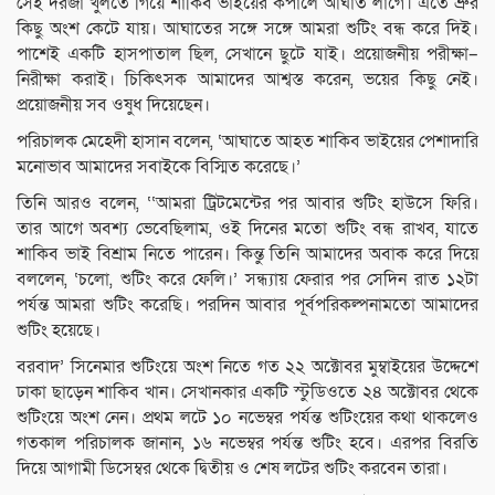
সেই দরজা খুলতে গিয়ে শাকিব ভাইয়ের কপালে আঘাত লাগে। এতে ভ্রুর
কিছু অংশ কেটে যায়। আঘাতের সঙ্গে সঙ্গে আমরা শুটিং বন্ধ করে দিই।
পাশেই একটি হাসপাতাল ছিল, সেখানে ছুটে যাই। প্রয়োজনীয় পরীক্ষা–
নিরীক্ষা করাই। চিকিৎসক আমাদের আশ্বস্ত করেন, ভয়ের কিছু নেই।
প্রয়োজনীয় সব ওষুধ দিয়েছেন।
পরিচালক মেহেদী হাসান বলেন, ‘আঘাতে আহত শাকিব ভাইয়ের পেশাদারি
মনোভাব আমাদের সবাইকে বিস্মিত করেছে।’
তিনি আরও বলেন, ‘‘আমরা ট্রিটমেন্টের পর আবার শুটিং হাউসে ফিরি।
তার আগে অবশ্য ভেবেছিলাম, ওই দিনের মতো শুটিং বন্ধ রাখব, যাতে
শাকিব ভাই বিশ্রাম নিতে পারেন। কিন্তু তিনি আমাদের অবাক করে দিয়ে
বললেন, ‘চলো, শুটিং করে ফেলি।’ সন্ধ্যায় ফেরার পর সেদিন রাত ১২টা
পর্যন্ত আমরা শুটিং করেছি। পরদিন আবার পূর্বপরিকল্পনামতো আমাদের
শুটিং হয়েছে।
বরবাদ’ সিনেমার শুটিংয়ে অংশ নিতে গত ২২ অক্টোবর মুম্বাইয়ের উদ্দেশে
ঢাকা ছাড়েন শাকিব খান। সেখানকার একটি স্টুডিওতে ২৪ অক্টোবর থেকে
শুটিংয়ে অংশ নেন। প্রথম লটে ১০ নভেম্বর পর্যন্ত শুটিংয়ের কথা থাকলেও
গতকাল পরিচালক জানান, ১৬ নভেম্বর পর্যন্ত শুটিং হবে। এরপর বিরতি
দিয়ে আগামী ডিসেম্বর থেকে দ্বিতীয় ও শেষ লটের শুটিং করবেন তারা।